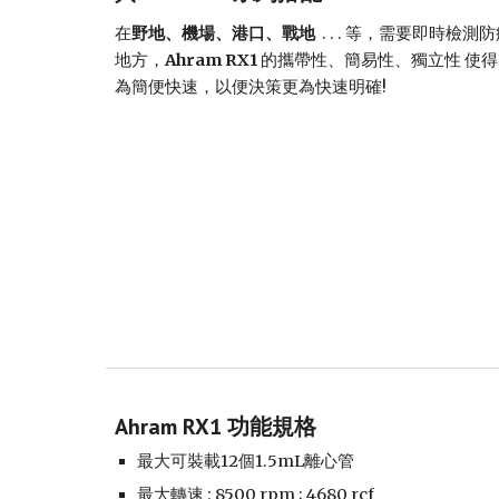
在
野地、機場、港口、戰地
  . . . 等，需要即時
地方，
Ahram RX1 
的攜帶性、簡易性、獨立性 使得
為簡便快速，以便決策更為快速明確!
Ahram RX1 功能規格
最大可裝載12個1.5mL離心管
最大轉速 : 8500 rpm ; 4680 rcf 