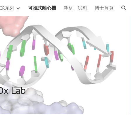
CR系列
可攜式離心機
耗材、試劑
博士首頁
ion
Dx Lab 