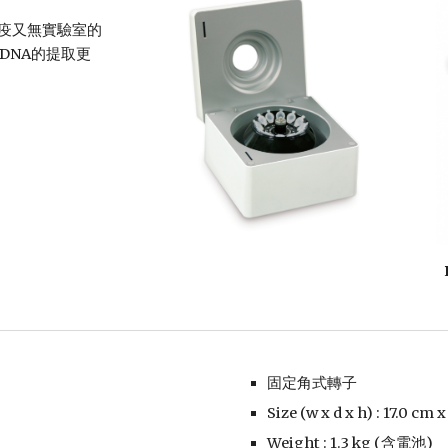
檢測防疫又無實驗室的
DNA的提取更
固定角式轉子 
Size (w x d x h) : 17.0 cm 
Weight : 1.3 kg (含電池)